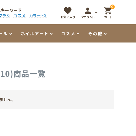
0
favorite
person
shopping_cart
気キーワード
ブラシ
コスメ
カラーEX
お気に入り
アカウント
カート
ール
ネイルアート
コスメ
その他
マイオーマイ
アート用ジェル
メロウ
プッシャー・ニッパー
パール・シェル
香水
10)商品一覧
3Dクレイジェル
容器・ポーチ
その他
メタリックジェル
ません。