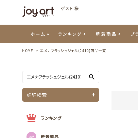
ゲスト 様
ホーム
ランキング
新着商品
ブ
HOME
エメナフラッシュジェル(2410)商品一覧
ご利用ガイド
プリジェル
ベースジェル
カラーEX
筆・ブラシ
プレシオサ
ハンド・ボディケア
セットアイテム
よくあ
エメナ
トップ
プリジ
溶剤・
ホイル
スキン
エデュ
search
モアノ
ウェービージェル
ネイルケア用品
メタルパーツ
プリア
テラコ
ピンセ
パウダ
詳細検索
マグネティジェル
ネイルマシン
マグネ
LEDラ
フラッシュジェル
シーナ
ランキング
新着商品