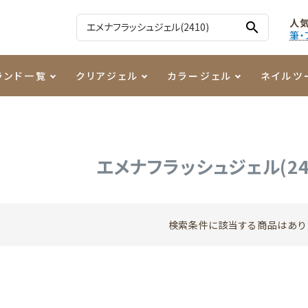
人
search
筆・
ランド一覧
クリアジェル
カラージェル
ネイルツ
る質問
ジェル
ェルミューズ
消毒・コットン
・フィルム
ケア・メイク
ケーター専用商品
シーナ
ノンワイプトップコート
カラーZ
ファイル・バッファー
箔
まつ毛アイテム
ジェルネイル技能検定商品
エメナフラッシュジェル(24
ンファ
ッタジェル
ット・シザー・スパチュラ
ー・フレーク
PREZMO
ニュアンスジェル
チャート・チップ関連
レジン・モールド
ティフラッシュジェル
イト
アートインク
その他ネイルツール
検索条件に該当する商品はあり
カラージェルポリッシュ
その他カラージェル