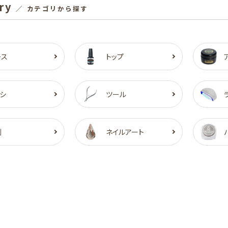
ry
／ カテゴリから探す
ース
トップ
シ
ツール
剤
ネイルアート