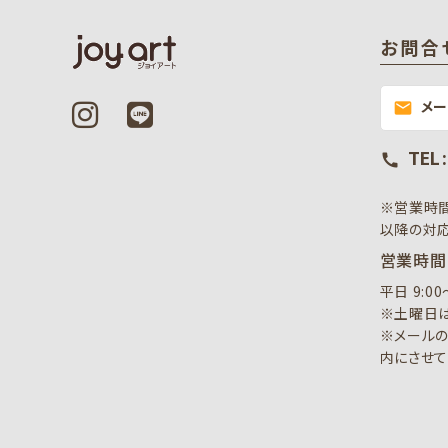
お問合
メ
mail
TEL 
call
※営業時
以降の対応
営業時間
平日 9:0
※土曜日は
※メールの
内にさせて