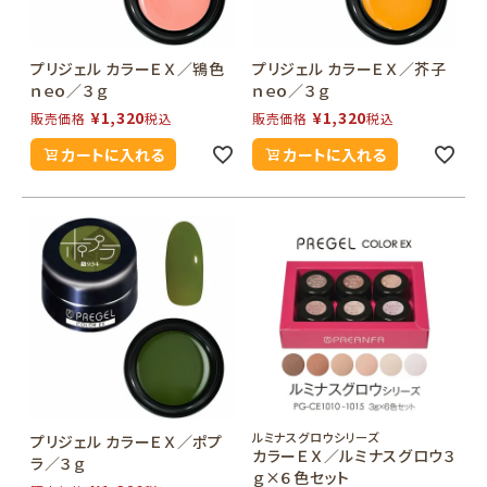
プリジェル カラーＥＸ／鴇色
プリジェル カラーＥＸ／芥子
ｎｅｏ／３ｇ
ｎｅｏ／３ｇ
¥
1,320
¥
1,320
販売価格
税込
販売価格
税込
カートに入れる
カートに入れる
ルミナスグロウシリーズ
プリジェル カラーＥＸ／ポプ
カラーＥＸ／ルミナスグロウ３
ラ／３ｇ
ｇ×６色セット