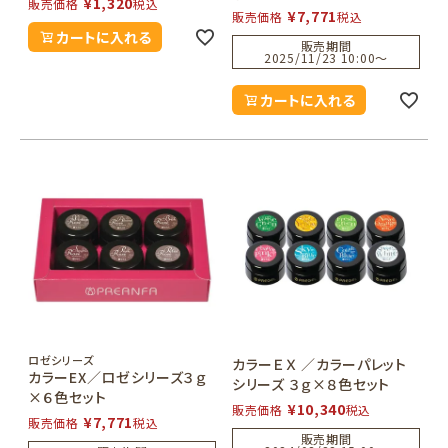
¥
1,320
販売価格
税込
¥
7,771
販売価格
税込
カートに入れる
販売期間
2025/11/23 10:00
〜
カートに入れる
ロゼシリーズ
カラーＥＸ ／カラーパレット
カラーEX／ロゼシリーズ３ｇ
シリーズ ３ｇ×８色セット
×６色セット
¥
10,340
販売価格
税込
¥
7,771
販売価格
税込
販売期間