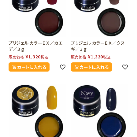
プリジェル カラーＥＸ／カエ
プリジェル カラーＥＸ／クヌ
デ／３ｇ
ギ／３ｇ
¥
1,320
¥
1,320
販売価格
税込
販売価格
税込
カートに入れる
カートに入れる