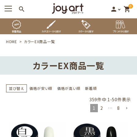
0
search
person
shopping_cart
新着商品
カテゴリーから探す
カラーから探す
ブランドから探す
HOME
カラーEX商品一覧
カラーEX商品一覧
並び替え
価格が安い順
価格が高い順
新着順
359
件中
1
-
50
件表示
1
2
…
8