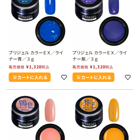
プリジェル カラーＥＸ／ライ
プリジェル カラーＥＸ／ライ
ナー青／３ｇ
ナー紫／３ｇ
¥
1,320
¥
1,320
販売価格
税込
販売価格
税込
カートに入れる
カートに入れる