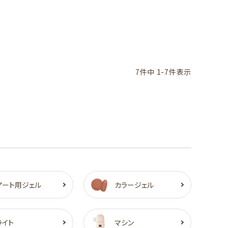
7
件中
1
-
7
件表示
アート用ジェル
カラージェル
ライト
マシン