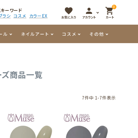
0
favorite
person
shopping_cart
気キーワード
ブラシ
コスメ
カラーEX
お気に入り
アカウント
カート
ール
ネイルアート
コスメ
その他
マイオーマイ
アート用ジェル
メロウ
プッシャー・ニッパー
パール・シェル
香水
ーズ商品一覧
3Dクレイジェル
容器・ポーチ
その他
メタリックジェル
7
件中
1
-
7
件表示