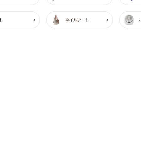
剤
ネイルアート