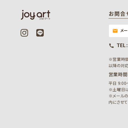
お問合
メ
mail
TEL 
call
※営業時
以降の対応
営業時間
平日 9:0
※土曜日は
※メールの
内にさせて