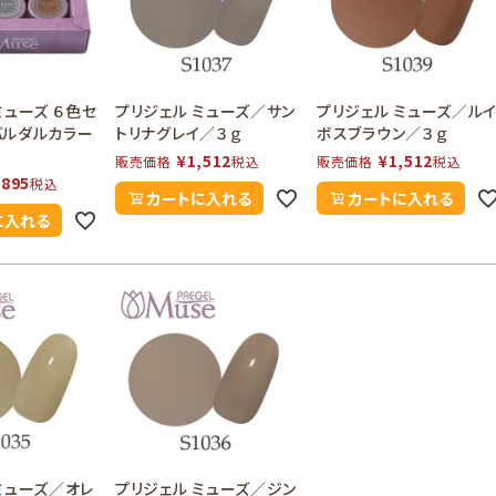
ミューズ ６色セ
プリジェル ミューズ／サン
プリジェル ミューズ／ル
バルダルカラー
トリナグレイ／３ｇ
ボスブラウン／３ｇ
¥
1,512
¥
1,512
販売価格
税込
販売価格
税込
,895
税込
カートに入れる
カートに入れる
に入れる
ミューズ／オレ
プリジェル ミューズ／ジン