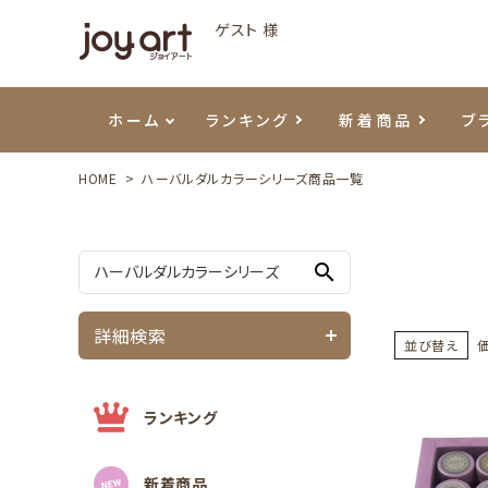
ゲスト 様
ホーム
ランキング
新着商品
ブ
HOME
ハーバルダルカラーシリーズ商品一覧
ご利用ガイド
プリジェル
ベースジェル
カラーEX
筆・ブラシ
プレシオサ
ハンド・ボディケア
セットアイテム
よくあ
エメナ
トップ
プリジ
溶剤・
ホイル
スキン
エデュ
search
モアノ
ウェービージェル
ネイルケア用品
メタルパーツ
プリア
テラコ
ピンセ
パウダ
詳細検索
マグネティジェル
ネイルマシン
マグネ
LEDラ
並び替え
フラッシュジェル
シーナ
ランキング
新着商品