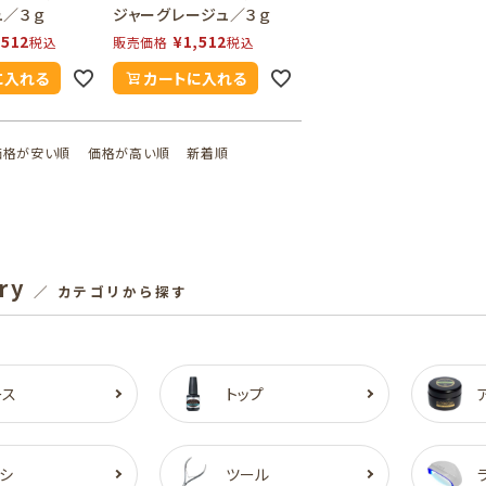
ュ／３ｇ
ジャーグレージュ／３ｇ
,512
¥
1,512
税込
販売価格
税込
に入れる
カートに入れる
価格が安い順
価格が高い順
新着順
ry
／ カテゴリから探す
ース
トップ
シ
ツール