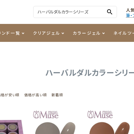
人
search
筆・
ランド一覧
クリアジェル
カラージェル
ネイルツ
る質問
ジェル
ェルミューズ
消毒・コットン
・フィルム
ケア・メイク
ケーター専用商品
シーナ
ノンワイプトップコート
カラーZ
ファイル・バッファー
箔
まつ毛アイテム
ジェルネイル技能検定商品
ハーバルダルカラーシリ
ンファ
ッタジェル
ット・シザー・スパチュラ
ー・フレーク
PREZMO
ニュアンスジェル
チャート・チップ関連
レジン・モールド
ティフラッシュジェル
イト
アートインク
その他ネイルツール
価格が安い順
価格が高い順
新着順
カラージェルポリッシュ
その他カラージェル