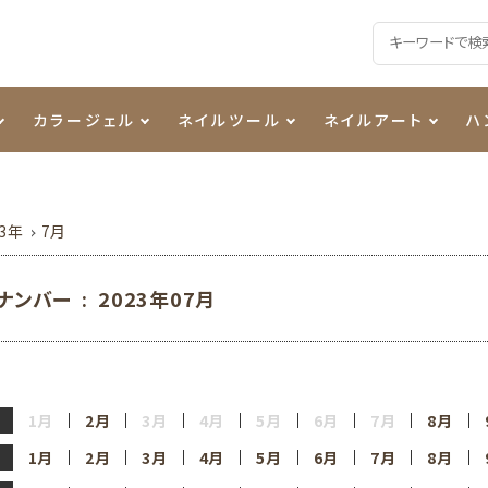
カラージェル
ネイルツール
ネイルアート
ハ
る質問
ジェル
ェルミューズ
ル・バッファー
ンモールド
アイテム
アート用ジェル
カラーZ
プッシャー・ニッパー
パール
レジン液
コスメ
シーナ
23年
7月
ッタジェル
ポーチ
ログラム
MO
ニュアンスジェル
チャート・チップ関連
ファイバー・その他
ナンバー : 2023年07月
ティフラッシュジェル
メタリックジェル
衛生消毒商品
カラージェル
1月
2月
3月
4月
5月
6月
7月
8月
1月
2月
3月
4月
5月
6月
7月
8月