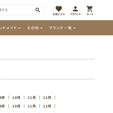
favorite
person
shopping_cart
search
お気に入り
アカウント
カート
ンドメイド
その他
ブランド一覧
メロウ
ネイルケア用品
パウダー・フレーク
モアノ
3Dクレイジェル
LEDライト
ブリオン
フラッシュジェル
その他ネイルツール
9月
10月
11月
12月
9月
10月
11月
12月