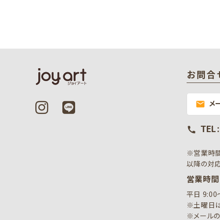
お問合
メ
mail
TEL 
call
※営業時
以降の対応
営業時間
平日 9:0
※土曜日は
※メールの