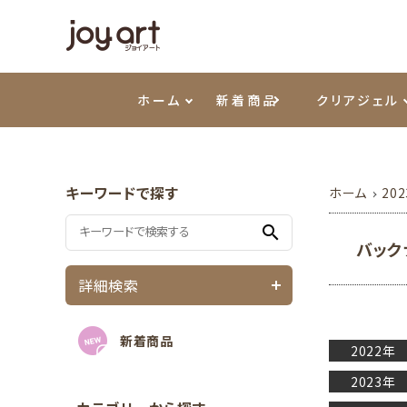
ホーム
新着商品
クリアジェル
ご利用ガイド
ベースジェル
カラーEX
筆・ブラシ
ネイルパーツ
アクセサリーパーツ
セットアイテム
プリジェル
よくあ
トップ
プリジ
ファイ
シェル
シリコ
検定用
エメナ
キーワードで探す
ホーム
20
ウェービージェル
ピンセット・シザー・スパチュラ
ホイル・フィルム
プリアンファ
テラコ
容器・
箔・ホ
PREZ
search
バック
詳細検索
マグネティジェル
ネイルマシン
マグネ
溶剤
新着商品
シーナカラージェルポリッシュ
その他
2022年
2023年