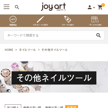
0
search
person
shopping_cart
新着商品
カテゴリーから探す
カラーから探す
ブランドから探す
search
HOME
ネイルツール
その他ネイルツール
並び替え
価格が安い順
価格が高い順
新着順