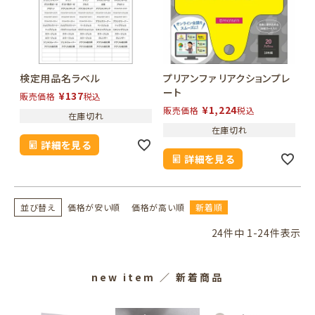
検定用品名ラベル
プリアンファ リアクションプレ
ート
¥
137
販売価格
税込
¥
1,224
販売価格
税込
在庫切れ
在庫切れ
詳細を見る
詳細を見る
並び替え
価格が安い順
価格が高い順
新着順
24
件中
1
-
24
件表示
new item
／ 新着商品