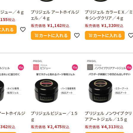
ビジュー／４ｇ
プリジェル アートホイルジ
プリジェル カラーＥＸ／
ェル／４ｇ
キシングクリア／４ｇ
,155
税込
¥
1,162
¥
1,320
販売価格
税込
販売価格
税込
に入れる
カートに入れる
カートに入れる
アートホイルジ
プリジェルビジュー／１５
プリジェル ノンワイプクリ
ｇ
アアートジェル／１５ｇ
,362
¥
2,475
¥
4,313
税込
販売価格
税込
販売価格
税込