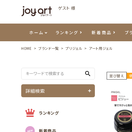
ゲスト 様
ホーム
ランキング
新着商品
ブ
HOME
ブランド一覧
プリジェル
アート用ジェル
ご利用ガイド
プリジェル
ベースジェル
カラーEX
筆・ブラシ
プレシオサ
ハンド・ボディケア
セットアイテム
よくあ
エメナ
トップ
プリジ
溶剤・
ホイル
スキン
エデュ
search
モアノ
ウェービージェル
ネイルケア用品
メタルパーツ
プリア
テラコ
ピンセ
パウダ
並び替え
詳細検索
マグネティジェル
ネイルマシン
マグネ
LEDラ
フラッシュジェル
シーナ
ランキング
新着商品