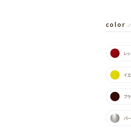
color
／
レッ
イ
ブラ
パ