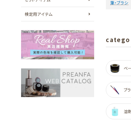
筆・ブラシ
検定用アイテム
catego
ベ
ブラ
溶