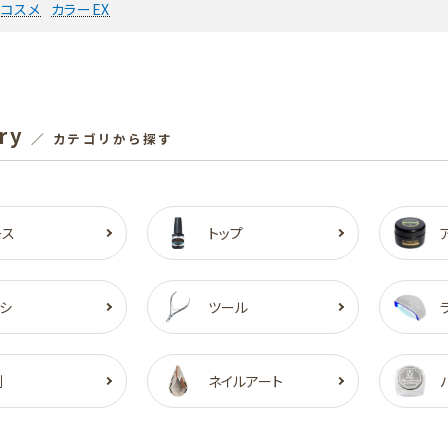
コスメ
カラーEX
ry
／ カテゴリから探す
ース
トップ
シ
ツール
剤
ネイルアート