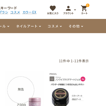
0
favorite
person
shopping_cart
気キーワード
ブラシ
コスメ
カラーEX
お気に入り
アカウント
カート
ール
ネイルアート
コスメ
その他
マイオーマイ
アート用ジェル
メロウ
プッシャー・ニッパー
パール・シェル
香水
3Dクレイジェル
容器・ポーチ
その他
11
件中
1
-
11
件表示
メタリックジェル