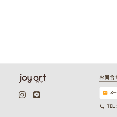
お問合
メ
mail
TEL 
call