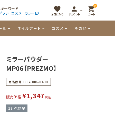
0
favorite
person
shopping_cart
気キーワード
ブラシ
コスメ
カラーEX
お気に入り
アカウント
カート
ール
ネイルアート
コスメ
その他
マイオーマイ
アート用ジェル
メロウ
プッシャー・ニッパー
パール・シェル
香水
ミラーパウダー
3Dクレイジェル
容器・ポーチ
その他
MP06【PREZMO】
メタリックジェル
商品番号
3807-006-01-01
¥
1,347
販売価格
税込
13
Pt贈呈