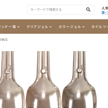
人
search
筆・
ランド一覧
クリアジェル
カラージェル
ネイルツ
ZMO】
る質問
ジェル
ェルミューズ
消毒・コットン
・フィルム
ケア・メイク
ケーター専用商品
シーナ
ノンワイプトップコート
カラーZ
ファイル・バッファー
箔
まつ毛アイテム
ジェルネイル技能検定商品
ンファ
ッタジェル
ット・シザー・スパチュラ
ー・フレーク
PREZMO
ニュアンスジェル
チャート・チップ関連
レジン・モールド
ティフラッシュジェル
イト
アートインク
その他ネイルツール
カラージェルポリッシュ
その他カラージェル