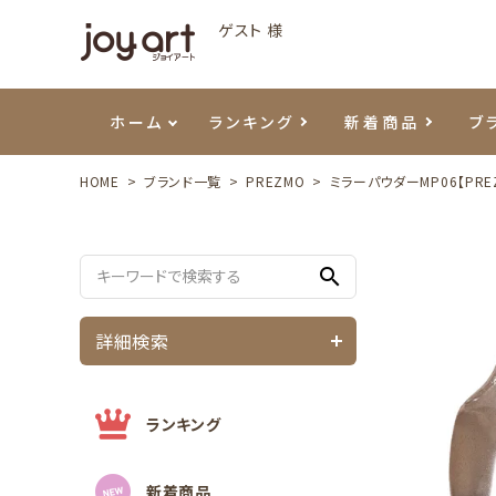
ゲスト 様
ホーム
ランキング
新着商品
ブ
HOME
ブランド一覧
PREZMO
ミラーパウダーMP06【PRE
ご利用ガイド
プリジェル
ベースジェル
カラーEX
筆・ブラシ
プレシオサ
ハンド・ボディケア
セットアイテム
よくあ
エメナ
トップ
プリジ
溶剤・
ホイル
スキン
エデュ
search
モアノ
ウェービージェル
ネイルケア用品
メタルパーツ
プリア
テラコ
ピンセ
パウダ
詳細検索
マグネティジェル
ネイルマシン
マグネ
LEDラ
フラッシュジェル
シーナ
ランキング
新着商品