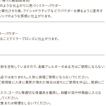
！擦った瞬間高発色！
のような仕上がりに色づくミラーパウダー
を硬化させた後、アイシャドウチップなどでパウダーを擦るように塗布す
リックのような質感に仕上がります。
ラーパウダー
ることでミラーブロンズに仕上がります。
粉を含有していますので、金属アレルギーのある方はご使用にならない
。
品ではありません。人体に直接ご使用にならないでください。
ご使用後に人体に異常が現れた場合は直ちにご使用を中止し、医師にご
。
スク、ゴーグル等適切な保護具を着用し、粉塵が目や呼吸器に入らな
してください。
食または喫煙をしないでください。