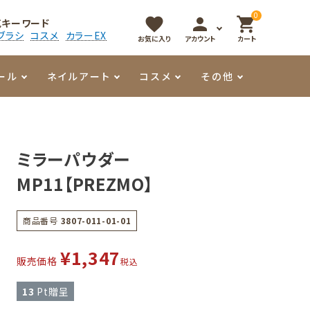
0
favorite
person
shopping_cart
気キーワード
ブラシ
コスメ
カラーEX
お気に入り
アカウント
カート
ール
ネイルアート
コスメ
その他
マイオーマイ
アート用ジェル
メロウ
プッシャー・ニッパー
パール・シェル
香水
ミラーパウダー
3Dクレイジェル
容器・ポーチ
その他
MP11【PREZMO】
メタリックジェル
商品番号
3807-011-01-01
¥
1,347
販売価格
税込
13
Pt贈呈