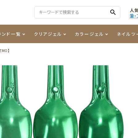
人
search
筆・
ランド一覧
クリアジェル
カラージェル
ネイルツ
ZMO】
る質問
ジェル
ェルミューズ
消毒・コットン
・フィルム
ケア・メイク
ケーター専用商品
シーナ
ノンワイプトップコート
カラーZ
ファイル・バッファー
箔
まつ毛アイテム
ジェルネイル技能検定商品
ンファ
ッタジェル
ット・シザー・スパチュラ
ー・フレーク
PREZMO
ニュアンスジェル
チャート・チップ関連
レジン・モールド
ティフラッシュジェル
イト
アートインク
その他ネイルツール
カラージェルポリッシュ
その他カラージェル