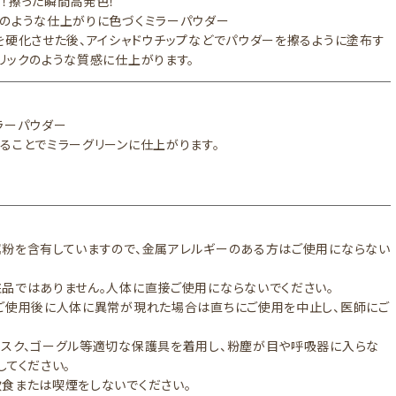
！擦った瞬間高発色！
のような仕上がりに色づくミラーパウダー
を硬化させた後、アイシャドウチップなどでパウダーを擦るように塗布す
リックのような質感に仕上がります。
ラーパウダー
ることでミラーグリーンに仕上がります。
粉を含有していますので、金属アレルギーのある方はご使用にならない
。
品ではありません。人体に直接ご使用にならないでください。
ご使用後に人体に異常が現れた場合は直ちにご使用を中止し、医師にご
。
スク、ゴーグル等適切な保護具を着用し、粉塵が目や呼吸器に入らな
してください。
食または喫煙をしないでください。