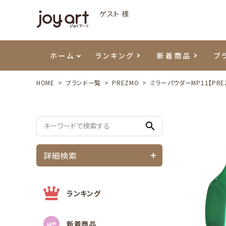
ゲスト 様
ホーム
ランキング
新着商品
ブ
HOME
ブランド一覧
PREZMO
ミラーパウダーMP11【PRE
ご利用ガイド
プリジェル
ベースジェル
カラーEX
筆・ブラシ
プレシオサ
ハンド・ボディケア
セットアイテム
よくあ
エメナ
トップ
プリジ
溶剤・
ホイル
スキン
エデュ
search
モアノ
ウェービージェル
ネイルケア用品
メタルパーツ
プリア
テラコ
ピンセ
パウダ
詳細検索
マグネティジェル
ネイルマシン
マグネ
LEDラ
フラッシュジェル
シーナ
ランキング
新着商品