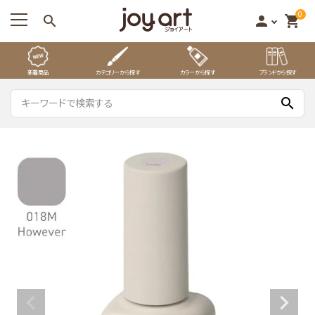
0
search
person
shopping_cart
新着商品
カテゴリーから探す
カラーから探す
ブランドから探す
search