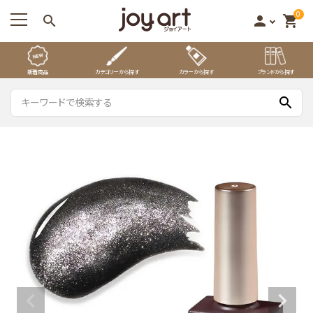
0
search
person
shopping_cart
新着商品
カテゴリーから探す
カラーから探す
ブランドから探す
search