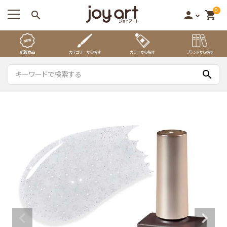
0
search
person
shopping_cart
新着商品
カテゴリーから探す
カラーから探す
ブランドから探す
search