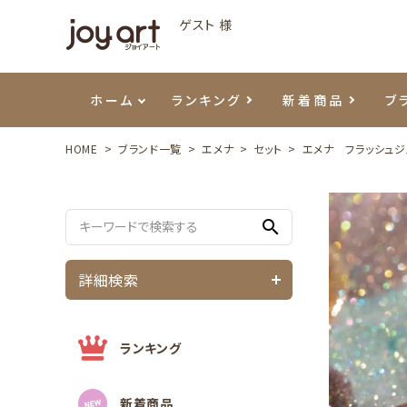
ゲスト 様
ホーム
ランキング
新着商品
ブ
HOME
ブランド一覧
エメナ
セット
エメナ フラッシュジ
ご利用ガイド
プリジェル
ベースジェル
カラーEX
筆・ブラシ
プレシオサ
ハンド・ボディケア
セットアイテム
よくあ
エメナ
トップ
プリジ
溶剤・
ホイル
スキン
エデュ
search
モアノ
ウェービージェル
ネイルケア用品
メタルパーツ
プリア
テラコ
ピンセ
パウダ
詳細検索
マグネティジェル
ネイルマシン
マグネ
LEDラ
フラッシュジェル
シーナ
ランキング
新着商品