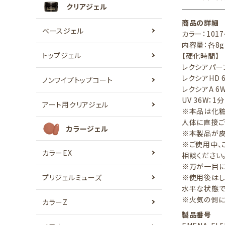
クリアジェル
商品の詳細
ベースジェル
カラー：101
内容量：各8g
トップジェル
【硬化時間】
レクシアパーフ
レクシアHD 
ノンワイプトップコート
レクシアA 6W
UV 36W：1分
アート用クリアジェル
※本品は化粧
人体に直接ご
カラージェル
※本製品が皮
※ご使用中、
カラーEX
相談ください
※万が一目に
プリジェルミューズ
※使用後はし
水平な状態で
※火気の側
カラーZ
製品番号