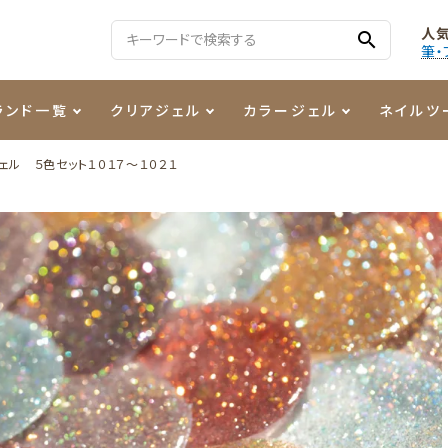
人
search
筆・
ランド一覧
クリアジェル
カラージェル
ネイルツ
ェル ５色セット１０１７～１０２１
る質問
ジェル
ェルミューズ
消毒・コットン
・フィルム
ケア・メイク
ケーター専用商品
シーナ
ノンワイプトップコート
カラーZ
ファイル・バッファー
箔
まつ毛アイテム
ジェルネイル技能検定商品
ンファ
ッタジェル
ット・シザー・スパチュラ
ー・フレーク
PREZMO
ニュアンスジェル
チャート・チップ関連
レジン・モールド
ティフラッシュジェル
イト
アートインク
その他ネイルツール
カラージェルポリッシュ
その他カラージェル