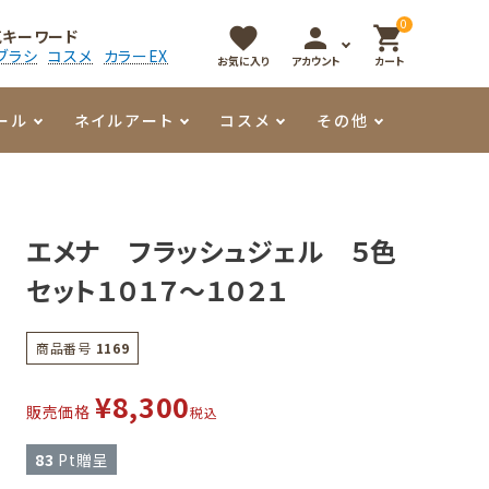
0
favorite
person
shopping_cart
気キーワード
ブラシ
コスメ
カラーEX
お気に入り
アカウント
カート
ール
ネイルアート
コスメ
その他
マイオーマイ
アート用ジェル
メロウ
プッシャー・ニッパー
パール・シェル
香水
エメナ フラッシュジェル ５色
3Dクレイジェル
容器・ポーチ
その他
セット１０１７～１０２１
メタリックジェル
商品番号
1169
¥
8,300
販売価格
税込
83
Pt贈呈