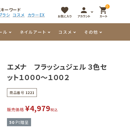
0
favorite
person
shopping_cart
気キーワード
ブラシ
コスメ
カラーEX
お気に入り
アカウント
カート
ール
ネイルアート
コスメ
その他
マイオーマイ
アート用ジェル
メロウ
プッシャー・ニッパー
パール・シェル
香水
エメナ フラッシュジェル ３色セ
3Dクレイジェル
容器・ポーチ
その他
ット１０００～１００２
メタリックジェル
商品番号
1221
¥
4,979
販売価格
税込
50
Pt贈呈