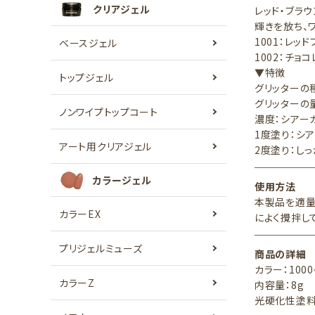
クリアジェル
レッド・ブラ
輝きを放ち、
1001：レッ
ベースジェル
1002：チョ
▼特徴
トップジェル
グリッターの
グリッターの量：
ノンワイプトップコート
濃度：シアー
1度塗り：シ
アート用クリアジェル
2度塗り：し
カラージェル
使用方法
本製品を適量
カラーEX
によく攪拌し
プリジェルミューズ
商品の詳細
カラー：1000
カラーZ
内容量：8g
光硬化性塗料