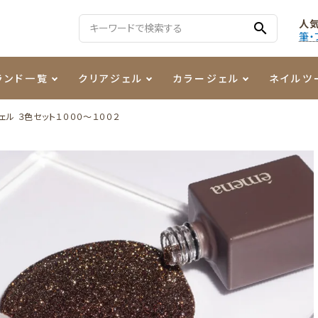
人
search
筆・
ランド一覧
クリアジェル
カラージェル
ネイルツ
ル ３色セット１０００～１００２
る質問
ジェル
ェルミューズ
消毒・コットン
・フィルム
ケア・メイク
ケーター専用商品
シーナ
ノンワイプトップコート
カラーZ
ファイル・バッファー
箔
まつ毛アイテム
ジェルネイル技能検定商品
ンファ
ッタジェル
ット・シザー・スパチュラ
ー・フレーク
PREZMO
ニュアンスジェル
チャート・チップ関連
レジン・モールド
ティフラッシュジェル
イト
アートインク
その他ネイルツール
カラージェルポリッシュ
その他カラージェル