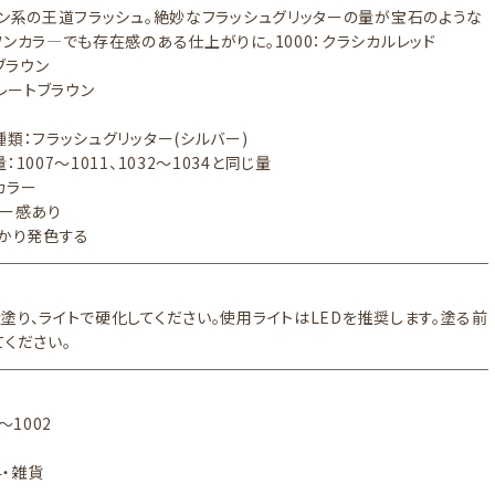
ウン系の王道フラッシュ。絶妙なフラッシュグリッターの量が宝石のような
ワンカラ―でも存在感のある仕上がりに。1000：クラシカルレッド
ドブラウン
コレートブラウン
種類：フラッシュグリッター(シルバー)
1007～1011、1032～1034と同じ量
カラー
アー感あり
っかり発色する
塗り、ライトで硬化してください。使用ライトはLEDを推奨します。塗る前
てください。
～1002
・雑貨