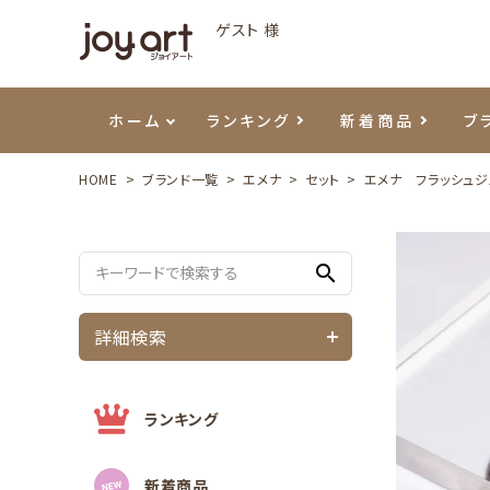
ゲスト 様
ホーム
ランキング
新着商品
ブ
HOME
ブランド一覧
エメナ
セット
エメナ フラッシュジェ
ご利用ガイド
プリジェル
ベースジェル
カラーEX
筆・ブラシ
プレシオサ
ハンド・ボディケア
セットアイテム
よくあ
エメナ
トップ
プリジ
溶剤・
ホイル
スキン
エデュ
search
モアノ
ウェービージェル
ネイルケア用品
メタルパーツ
プリア
テラコ
ピンセ
パウダ
詳細検索
マグネティジェル
ネイルマシン
マグネ
LEDラ
フラッシュジェル
シーナ
ランキング
新着商品