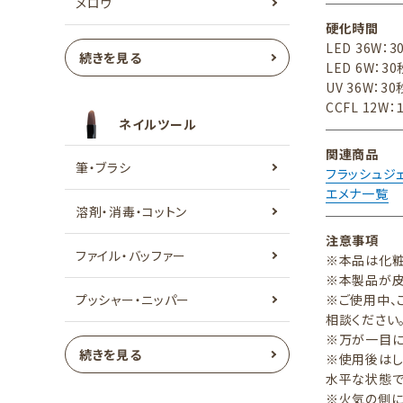
メロウ
硬化時間
LED 36W：3
続きを見る
LED 6W：30
UV 36W：30
CCFL 12W：
ネイルツール
関連商品
筆・ブラシ
フラッシュジ
エメナ一覧
溶剤・消毒・コットン
注意事項
ファイル・バッファー
※本品は化粧
※本製品が皮
プッシャー・ニッパー
※ご使用中、
相談ください
※万が一目に
続きを見る
※使用後はし
水平な状態で
※火気の側に