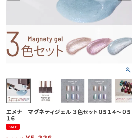
エメナ マグネティジェル ３色セット０５１４～０５
１６
SALE
¥
5,336