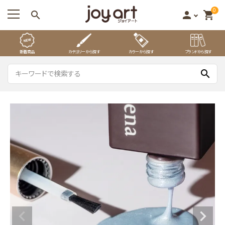
0
search
person
shopping_cart
新着商品
カテゴリーから探す
カラーから探す
ブランドから探す
search