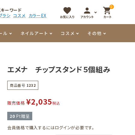
0
favorite
person
shopping_cart
気キーワード
ブラシ
コスメ
カラーEX
お気に入り
アカウント
カート
ール
ネイルアート
コスメ
その他
マイオーマイ
アート用ジェル
メロウ
プッシャー・ニッパー
パール・シェル
香水
エメナ チップスタンド５個組み
3Dクレイジェル
容器・ポーチ
その他
商品番号
1232
メタリックジェル
¥
2,035
販売価格
税込
20
Pt贈呈
会員価格で購入するにはログインが必要です。