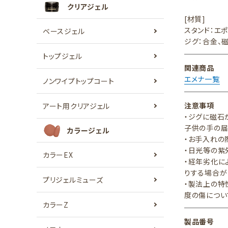
クリアジェル
[材質]
スタンド：エ
ベースジェル
ジグ：合金、
トップジェル
関連商品
エメナ一覧
ノンワイプトップコート
注意事項
アート用クリアジェル
・ジグに磁石
子供の手の届
カラージェル
・お手入れの
・日光等の紫
カラーEX
・経年劣化に
りする場合が
プリジェルミューズ
・製法上の特
度の傷につい
カラーZ
製品番号