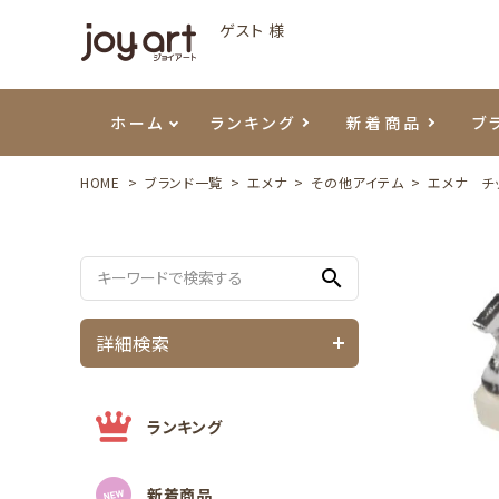
ゲスト 様
ホーム
ランキング
新着商品
ブ
HOME
ブランド一覧
エメナ
その他アイテム
エメナ チ
ご利用ガイド
プリジェル
ベースジェル
カラーEX
筆・ブラシ
プレシオサ
ハンド・ボディケア
セットアイテム
よくあ
エメナ
トップ
プリジ
溶剤・
ホイル
スキン
エデュ
search
モアノ
ウェービージェル
ネイルケア用品
メタルパーツ
プリア
テラコ
ピンセ
パウダ
詳細検索
マグネティジェル
ネイルマシン
マグネ
LEDラ
フラッシュジェル
シーナ
ランキング
新着商品