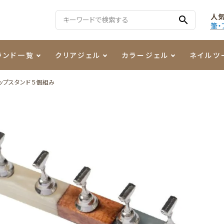
人
search
筆・
ランド一覧
クリアジェル
カラージェル
ネイルツ
ップスタンド５個組み
る質問
ジェル
ェルミューズ
消毒・コットン
・フィルム
ケア・メイク
ケーター専用商品
シーナ
ノンワイプトップコート
カラーZ
ファイル・バッファー
箔
まつ毛アイテム
ジェルネイル技能検定商品
ンファ
ッタジェル
ット・シザー・スパチュラ
ー・フレーク
PREZMO
ニュアンスジェル
チャート・チップ関連
レジン・モールド
ティフラッシュジェル
イト
アートインク
その他ネイルツール
カラージェルポリッシュ
その他カラージェル