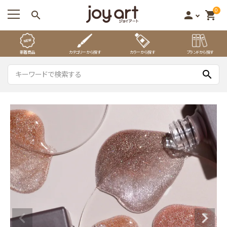
0
search
person
shopping_cart
新着商品
カテゴリーから探す
カラーから探す
ブランドから探す
search