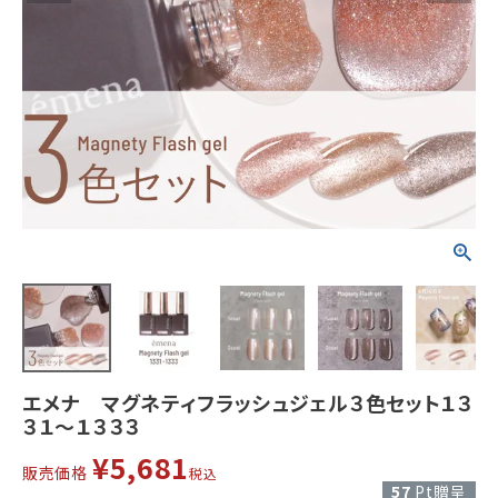
エメナ マグネティフラッシュジェル３色セット１３
３１～１３３３
¥
5,681
販売価格
税込
57
Pt贈呈