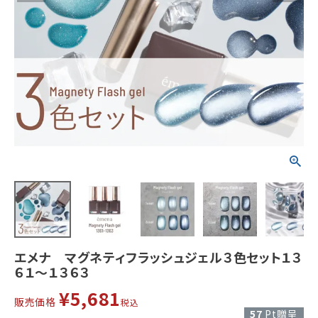
エメナ マグネティフラッシュジェル３色セット１３
６１～１３６３
¥
5,681
販売価格
税込
57
Pt贈呈