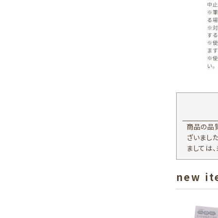
商品の品
ざいまし
ましては
new i