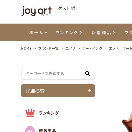
ゲスト 様
ホーム
ランキング
新着商品
ブ
HOME
ブランド一覧
エメナ
アートインク
エメナ アート
ご利用ガイド
プリジェル
ベースジェル
カラーEX
筆・ブラシ
プレシオサ
ハンド・ボディケア
セットアイテム
よくあ
エメナ
トップ
プリジ
溶剤・
ホイル
スキン
エデュ
search
モアノ
ウェービージェル
ネイルケア用品
メタルパーツ
プリア
テラコ
ピンセ
パウダ
詳細検索
マグネティジェル
ネイルマシン
マグネ
LEDラ
フラッシュジェル
シーナ
ランキング
新着商品