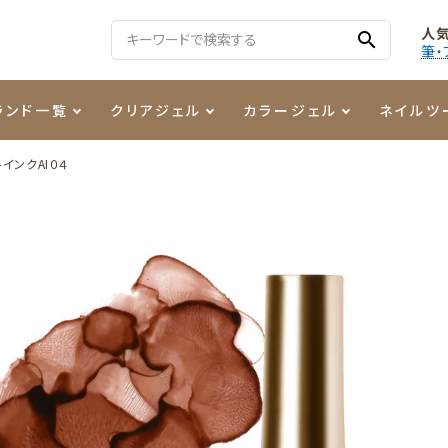
人
search
筆・
ランド一覧
クリアジェル
カラージェル
ネイルツ
インクAI０４
る質問
ジェル
ェルミューズ
消毒・コットン
・フィルム
ケア・メイク
ケーター専用商品
シーナ
ノンワイプトップコート
カラーZ
ファイル・バッファー
箔
まつ毛アイテム
ジェルネイル技能検定商品
ンファ
ッタジェル
ット・シザー・スパチュラ
ー・フレーク
PREZMO
ニュアンスジェル
チャート・チップ関連
レジン・モールド
ティフラッシュジェル
イト
アートインク
その他ネイルツール
カラージェルポリッシュ
その他カラージェル