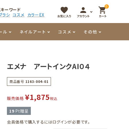
0
favorite
person
shopping_cart
気キーワード
ブラシ
コスメ
カラーEX
お気に入り
アカウント
カート
ール
ネイルアート
コスメ
その他
マイオーマイ
アート用ジェル
メロウ
プッシャー・ニッパー
パール・シェル
香水
エメナ アートインクAI０４
3Dクレイジェル
容器・ポーチ
その他
商品番号
1163-004-01
メタリックジェル
¥
1,875
販売価格
税込
19
Pt贈呈
会員価格で購入するにはログインが必要です。