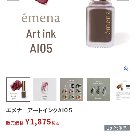
エメナ アートインクAI０５
¥
1,875
販売価格
税込
19
Pt贈呈