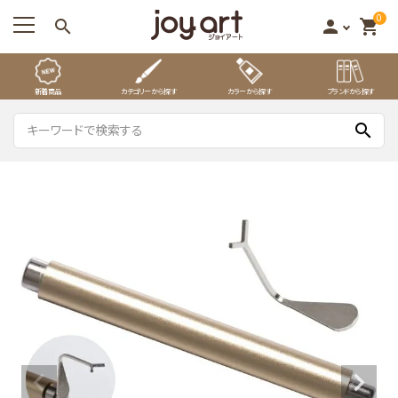
0
search
person
shopping_cart
新着商品
カテゴリーから探す
カラーから探す
ブランドから探す
search