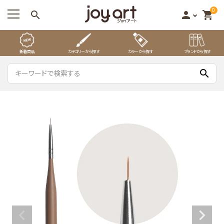
0
search
person
shopping_cart
新着商品
カテゴリーから探す
カラーから探す
ブランドから探す
search