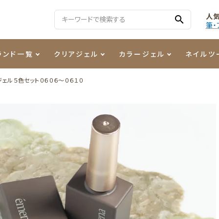
人
search
筆・
ランド一覧
クリアジェル
カラージェル
ネイルツ
ェル５色セット０６０６～０６１０
る質問
ジェル
ェルミューズ
消毒・コットン
・フィルム
ケア・メイク
ケーター専用商品
シーナ
ノンワイプトップコート
カラーZ
ファイル・バッファー
箔
まつ毛アイテム
ジェルネイル技能検定商品
ンファ
ッタジェル
ット・シザー・スパチュラ
ー・フレーク
PREZMO
ニュアンスジェル
チャート・チップ関連
レジン・モールド
ティフラッシュジェル
イト
アートインク
その他ネイルツール
カラージェルポリッシュ
その他カラージェル