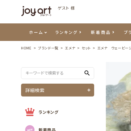
ゲスト 様
ホーム
ランキング
新着商品
ブ
HOME
ブランド一覧
エメナ
セット
エメナ ウェービージ
ご利用ガイド
プリジェル
ベースジェル
カラーEX
筆・ブラシ
プレシオサ
ハンド・ボディケア
セットアイテム
よくあ
エメナ
トップ
プリジ
溶剤・
ホイル
スキン
エデュ
search
モアノ
ウェービージェル
ネイルケア用品
メタルパーツ
プリア
テラコ
ピンセ
パウダ
詳細検索
マグネティジェル
ネイルマシン
マグネ
LEDラ
フラッシュジェル
シーナ
ランキング
新着商品