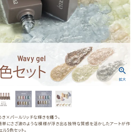
めき×パールリッチな輝きを纏う〟
簡単にさざ波のような模様が浮き出る独特な質感を活かしたアートが作
ェル5色セット。