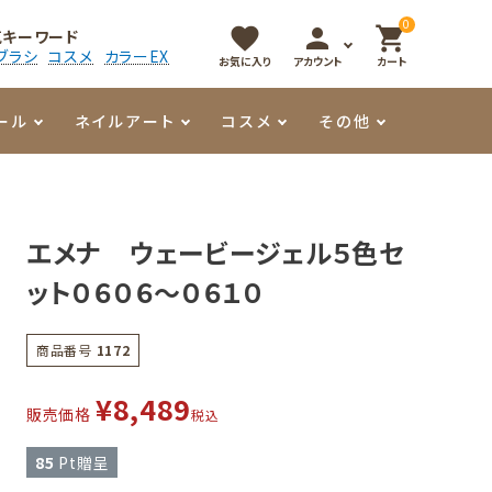
0
favorite
person
shopping_cart
気キーワード
ブラシ
コスメ
カラーEX
お気に入り
アカウント
カート
ール
ネイルアート
コスメ
その他
マイオーマイ
アート用ジェル
メロウ
プッシャー・ニッパー
パール・シェル
香水
エメナ ウェービージェル５色セ
3Dクレイジェル
容器・ポーチ
その他
ット０６０６～０６１０
メタリックジェル
商品番号
1172
¥
8,489
販売価格
税込
85
Pt贈呈