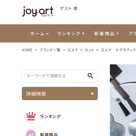
ゲスト 様
ホーム
ランキング
新着商品
ブ
HOME
ブランド一覧
エメナ
セット
エメナ マグネティフ
ご利用ガイド
プリジェル
ベースジェル
カラーEX
筆・ブラシ
プレシオサ
ハンド・ボディケア
セットアイテム
よくあ
エメナ
トップ
プリジ
溶剤・
ホイル
スキン
エデュ
search
モアノ
ウェービージェル
ネイルケア用品
メタルパーツ
プリア
テラコ
ピンセ
パウダ
詳細検索
マグネティジェル
ネイルマシン
マグネ
LEDラ
フラッシュジェル
シーナ
ランキング
新着商品