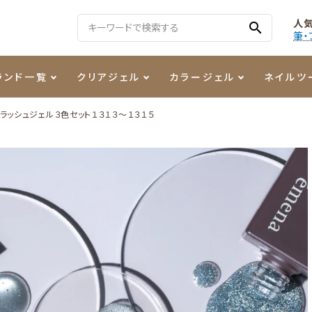
人
search
筆・
ランド一覧
クリアジェル
カラージェル
ネイルツ
ラッシュジェル３色セット１３１３～１３１５
る質問
ジェル
ェルミューズ
消毒・コットン
・フィルム
ケア・メイク
ケーター専用商品
シーナ
ノンワイプトップコート
カラーZ
ファイル・バッファー
箔
まつ毛アイテム
ジェルネイル技能検定商品
ンファ
ッタジェル
ット・シザー・スパチュラ
ー・フレーク
PREZMO
ニュアンスジェル
チャート・チップ関連
レジン・モールド
ティフラッシュジェル
イト
アートインク
その他ネイルツール
カラージェルポリッシュ
その他カラージェル