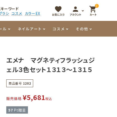
0
favorite
person
shopping_cart
気キーワード
ブラシ
コスメ
カラーEX
お気に入り
アカウント
カート
ール
ネイルアート
コスメ
その他
マイオーマイ
アート用ジェル
メロウ
プッシャー・ニッパー
パール・シェル
香水
エメナ マグネティフラッシュジ
3Dクレイジェル
容器・ポーチ
その他
ェル３色セット１３１３～１３１５
メタリックジェル
商品番号
1202
¥
5,681
販売価格
税込
57
Pt贈呈