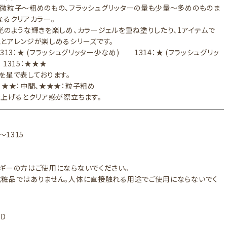
微粒子～粗めのもの、フラッシュグリッターの量も少量～多めのものま
なるクリアカラー。
光のような輝きを楽しめ、カラージェルを重ね塗りしたり、1アイテムで
とアレンジが楽しめるシリーズです。
313：★ (フラッシュグリッター少なめ) 1314：★ (フラッシュグリッ
1315：★★★
を星で表しております。
★★：中間、★★★：粒子粗め
仕上げるとクリア感が際立ちます。
～1315
ギーの方はご使用にならないでください。
粧品ではありません。人体に直接触れる用途でご使用にならないでく
3D