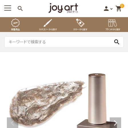
0
search
person
shopping_cart
新着商品
カテゴリーから探す
カラーから探す
ブランドから探す
search