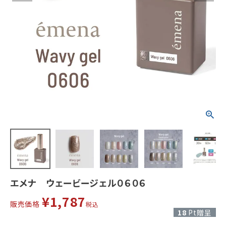
エメナ ウェービージェル０６０６
¥
1,787
販売価格
税込
18
Pt贈呈