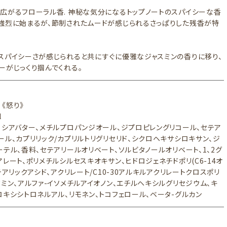
広がるフローラル香. 神秘な気分になるトップノートのスパイシーな香
強烈に始まるが、節制されたムードが感じられるさっぱりした残香が特
スパイシーさが感じられると共にすぐに優雅なジャスミンの香りに移り、
ーがじっくり掴んでくれる。
 《怒り》
l
、シアバター、メチルプロパンジオール、ジプロピレングリコール、セテア
ール、カプリリック/カプリルトリグリセリド、シクロヘキサシロキサン、ジ
ーテル、香料、セテアリールオリベート、ソルビタノールオリベート、1、2グ
レート、ポリメチルシルセスキオキサン、ヒドロジェネチドポリ(C6-14オ
テアリックアシド、アクリレート/C10-30アルキルアクリレートクロスポリ
タミン、アルファ-イソメチルアイオノン、エチルヘキシルグリセジウム、キ
ロキシシトロネルアル、リモネン、トコフェロール、ベータ-グルカン