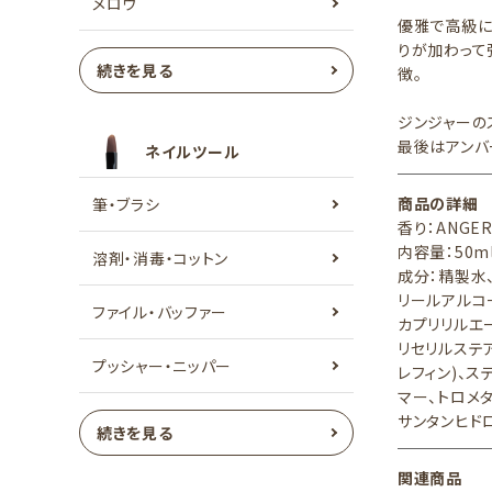
メロウ
優雅で高級に
りが加わって
続きを見る
徴。
ジンジャーの
最後はアンバ
ネイルツール
商品の詳細
筆・ブラシ
香り：ANGER
内容量：50m
溶剤・消毒・コットン
成分：精製水
リールアルコ
ファイル・バッファー
カプリリルエ
リセリルステア
プッシャー・ニッパー
レフィン)、ス
マー、トロメ
サンタンヒド
続きを見る
関連商品