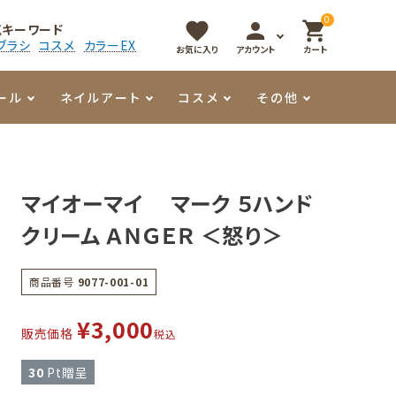
0
favorite
person
shopping_cart
気キーワード
ブラシ
コスメ
カラーEX
お気に入り
アカウント
カート
ール
ネイルアート
コスメ
その他
マイオーマイ
アート用ジェル
メロウ
プッシャー・ニッパー
パール・シェル
香水
マイオーマイ マーク ５ハンド
3Dクレイジェル
容器・ポーチ
その他
クリーム ＡＮＧＥＲ ＜怒り＞
メタリックジェル
商品番号
9077-001-01
¥
3,000
販売価格
税込
30
Pt贈呈