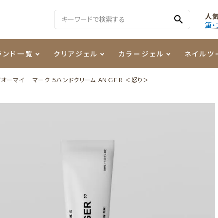
人
search
筆・
ランド一覧
クリアジェル
カラージェル
ネイルツ
オーマイ マーク ５ハンドクリーム ＡＮＧＥＲ ＜怒り＞
る質問
ジェル
ェルミューズ
消毒・コットン
・フィルム
ケア・メイク
ケーター専用商品
シーナ
ノンワイプトップコート
カラーZ
ファイル・バッファー
箔
まつ毛アイテム
ジェルネイル技能検定商品
ンファ
ッタジェル
ット・シザー・スパチュラ
ー・フレーク
PREZMO
ニュアンスジェル
チャート・チップ関連
レジン・モールド
ティフラッシュジェル
イト
アートインク
その他ネイルツール
カラージェルポリッシュ
その他カラージェル