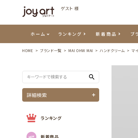
ゲスト 様
ホーム
ランキング
新着商品
ブ
HOME
ブランド一覧
MAI OHW MAI
ハンドクリーム
マイ
ご利用ガイド
プリジェル
ベースジェル
カラーEX
筆・ブラシ
プレシオサ
ハンド・ボディケア
セットアイテム
よくあ
エメナ
トップ
プリジ
溶剤・
ホイル
スキン
エデュ
search
モアノ
ウェービージェル
ネイルケア用品
メタルパーツ
プリア
テラコ
ピンセ
パウダ
詳細検索
マグネティジェル
ネイルマシン
マグネ
LEDラ
フラッシュジェル
シーナ
ランキング
新着商品