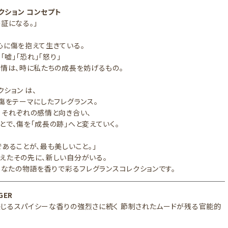
レクション コンセプト
の証になる。」
心に傷を抱えて生きている。
」「嘘」「恐れ」「怒り」
感情は、時に私たちの成長を妨げるもの。
クション は、
の傷をテーマにしたフレグランス。
、それぞれの感情と向き合い、
とで、傷を「成長の跡」へと変えていく。
であることが、最も美しいこと。」
えたその先に、新しい自分がいる。
、あなたの物語を香りで彩るフレグランスコレクションです。
GER
じるスパイシーな香りの強烈さに続く 節制されたムードが残る官能的