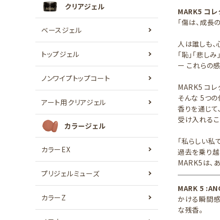
クリアジェル
MARK5 コ
「傷は、成長
ベースジェル
人は誰しも、
トップジェル
「恥」「悲しみ
ー これらの
ノンワイプトップコート
MARK5 コレ
そんな 5つ
アート用クリアジェル
香りを通じて
受け入れるこ
カラージェル
「私らしい私
カラーEX
過去を乗り越
MARK5は
プリジェルミューズ
MARK 5 :AN
カラーZ
かける瞬間感
な残香。