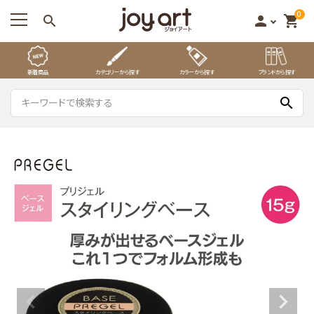
0
search
person
shopping_cart
新着商品
カテゴリーから探す
カラーから探す
ブランドから探す
search