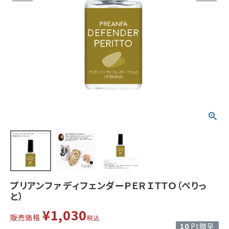
プリアンファ ディフェンダーＰＥＲＩＴＴＯ（ぺりっ
と）
¥
1,030
販売価格
税込
10
Pt贈呈