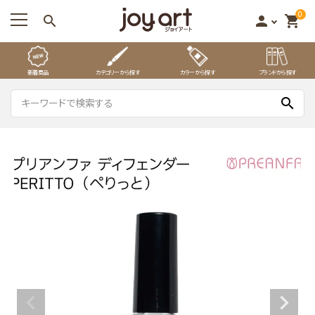
0
search
person
shopping_cart
新着商品
カテゴリーから探す
カラーから探す
ブランドから探す
search