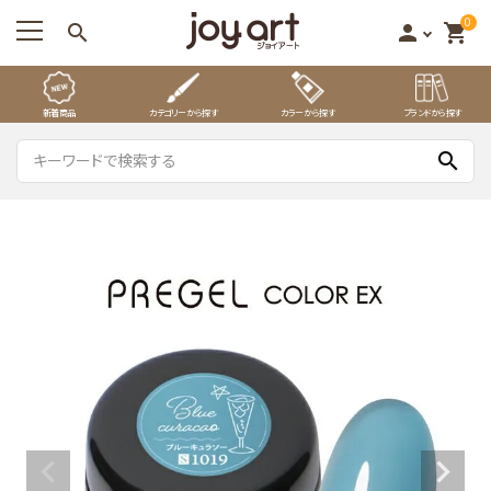
0
search
person
shopping_cart
新着商品
カテゴリーから探す
カラーから探す
ブランドから探す
search