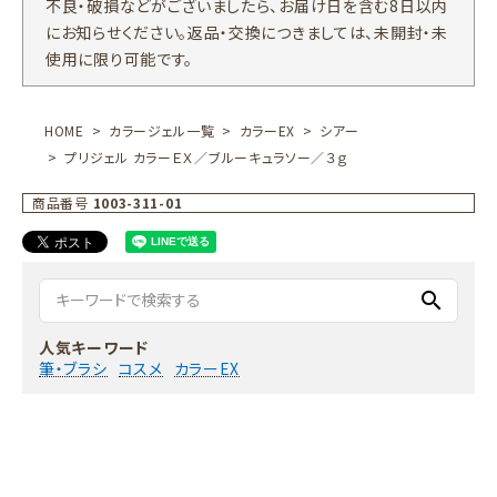
不良・破損などがございましたら、お届け日を含む8日以内
にお知らせください。返品・交換につきましては、未開封・未
使用に限り可能です。
HOME
カラージェル一覧
カラーEX
シアー
プリジェル カラーＥＸ／ブルーキュラソー／３ｇ
商品番号
1003-311-01
search
人気キーワード
筆・ブラシ
コスメ
カラーEX