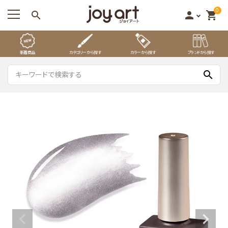
0
search
person
shopping_cart
新着商品
カテゴリーから探す
カラーから探す
ブランドから探す
search