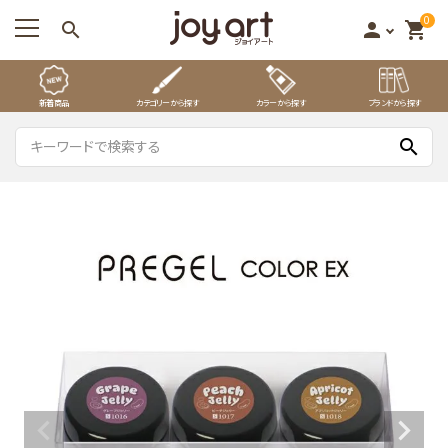
0
search
person
shopping_cart
新着商品
カテゴリーから探す
カラーから探す
ブランドから探す
search