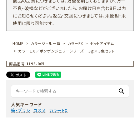
商品の品質につきましては、万全を期しておりますが、万一
不良・破損などがございましたら、お届け日を含む8日以内
にお知らせください。返品・交換につきましては、未開封・未
使用に限り可能です。
HOME
カラージェル一覧
カラーEX
セットアイテム
カラーＥＸ／ボンボンジェリーシリーズ ３ｇ×３色セット
商品番号
1193-005
search
人気キーワード
筆・ブラシ
コスメ
カラーEX