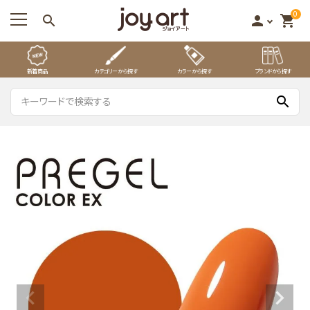
0
search
person
shopping_cart
新着商品
カテゴリーから探す
カラーから探す
ブランドから探す
search