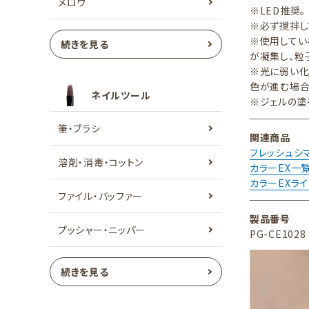
メロウ
※LED推奨。
※必ず撹拌し
※使用してい
続きを見る
が凝集し、粒
※光に弱い化
色が進む場合
ネイルツール
※ジェルの塗
筆・ブラシ
関連商品
フレッシュシ
溶剤・消毒・コットン
カラーEX一
カラーEXラ
ファイル・バッファー
製品番号
プッシャー・ニッパー
PG-CE1028
続きを見る