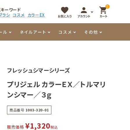
0
favorite
person
shopping_cart
気キーワード
ブラシ
コスメ
カラーEX
お気に入り
アカウント
カート
ール
ネイルアート
コスメ
その他
マイオーマイ
アート用ジェル
メロウ
プッシャー・ニッパー
パール・シェル
香水
フレッシュシマーシリーズ
3Dクレイジェル
容器・ポーチ
その他
プリジェル カラーＥＸ／トルマリ
メタリックジェル
ンシマー／３ｇ
商品番号
1003-320-01
¥
1,320
販売価格
税込