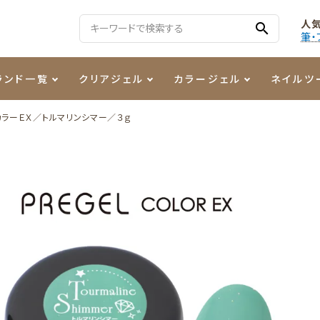
人
search
筆・
ランド一覧
クリアジェル
カラージェル
ネイルツ
カラーＥＸ／トルマリンシマー／３ｇ
る質問
ジェル
ェルミューズ
消毒・コットン
・フィルム
ケア・メイク
ケーター専用商品
シーナ
ノンワイプトップコート
カラーZ
ファイル・バッファー
箔
まつ毛アイテム
ジェルネイル技能検定商品
ンファ
ッタジェル
ット・シザー・スパチュラ
ー・フレーク
PREZMO
ニュアンスジェル
チャート・チップ関連
レジン・モールド
ティフラッシュジェル
イト
アートインク
その他ネイルツール
カラージェルポリッシュ
その他カラージェル