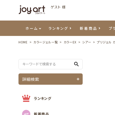
ゲスト 様
ホーム
ランキング
新着商品
ブ
HOME
カラージェル一覧
カラーEX
シアー
プリジェル 
ご利用ガイド
プリジェル
ベースジェル
カラーEX
筆・ブラシ
プレシオサ
ハンド・ボディケア
セットアイテム
よくあ
エメナ
トップ
プリジ
溶剤・
ホイル
スキン
エデュ
search
モアノ
ウェービージェル
ネイルケア用品
メタルパーツ
プリア
テラコ
ピンセ
パウダ
詳細検索
マグネティジェル
ネイルマシン
マグネ
LEDラ
フラッシュジェル
シーナ
ランキング
新着商品