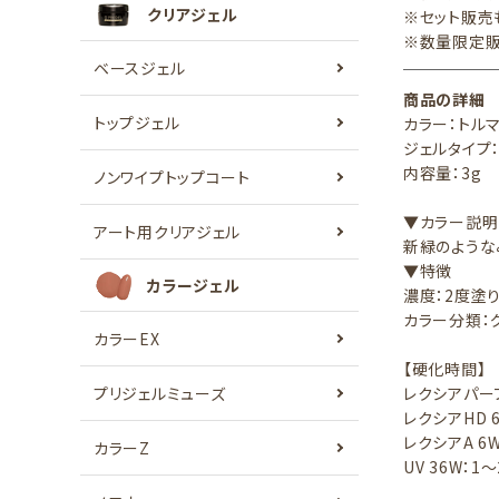
クリアジェル
※セット販売
※数量限定販
ベースジェル
商品の詳細
トップジェル
カラー：トル
ジェルタイプ
内容量：3g
ノンワイプトップコート
▼カラー説明
アート用クリアジェル
新緑のような
▼特徴
カラージェル
濃度：2度塗
カラー分類：
カラーEX
【硬化時間】
プリジェルミューズ
レクシアパーフ
レクシアHD 
レクシアA 6W
カラーZ
UV 36W：1