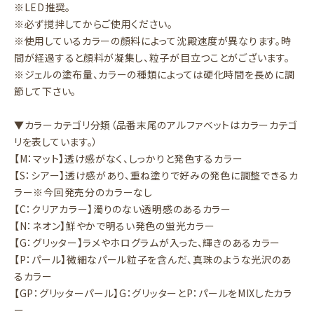
※LED推奨。
※必ず撹拌してからご使用ください。
※使用しているカラーの顔料によって沈殿速度が異なります。時
間が経過すると顔料が凝集し、粒子が目立つことがございます。
※ジェルの塗布量、カラーの種類によっては硬化時間を長めに調
節して下さい。
▼カラーカテゴリ分類（品番末尾のアルファベットはカラーカテゴ
リを表しています。）
【M：マット】透け感がなく、しっかりと発色するカラー
【S：シアー】透け感があり、重ね塗りで好みの発色に調整できるカ
ラー※今回発売分のカラーなし
【C：クリアカラー】濁りのない透明感のあるカラー
【N：ネオン】鮮やかで明るい発色の蛍光カラー
【G：グリッター】ラメやホログラムが入った、輝きのあるカラー
【P：パール】微細なパール粒子を含んだ、真珠のような光沢のあ
るカラー
【GP：グリッターパール】G：グリッターとP：パールをMIXしたカラ
ー