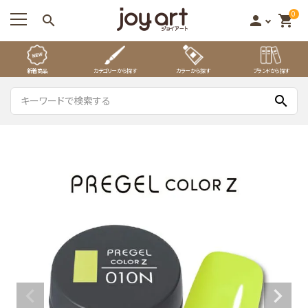
0
search
person
shopping_cart
新着商品
カテゴリーから探す
カラーから探す
ブランドから探す
search