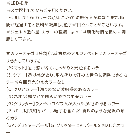
※LED推奨。
※必ず撹拌してからご使用ください。
※使用しているカラーの顔料によって沈殿速度が異なります。時
間が経過すると顔料が凝集し、粒子が目立つことがございます。
※ジェルの塗布量、カラーの種類によっては硬化時間を長めに調
節して下さい。
▼カラーカテゴリ分類（品番末尾のアルファベットはカラーカテゴ
リを表しています。）
【M：マット】透け感がなく、しっかりと発色するカラー
【S：シアー】透け感があり、重ね塗りで好みの発色に調整できるカ
ラー※今回発売分のカラーなし
【C：クリアカラー】濁りのない透明感のあるカラー
【N：ネオン】鮮やかで明るい発色の蛍光カラー
【G：グリッター】ラメやホログラムが入った、輝きのあるカラー
【P：パール】微細なパール粒子を含んだ、真珠のような光沢のあ
るカラー
【GP：グリッターパール】G：グリッターとP：パールをMIXしたカラ
ー