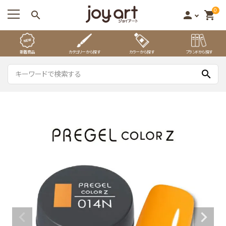
0
search
person
shopping_cart
新着商品
カテゴリーから探す
カラーから探す
ブランドから探す
search