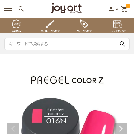
0
search
person
shopping_cart
新着商品
カテゴリーから探す
カラーから探す
ブランドから探す
search