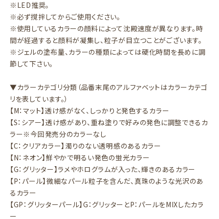
※LED推奨。
※必ず撹拌してからご使用ください。
※使用しているカラーの顔料によって沈殿速度が異なります。時
間が経過すると顔料が凝集し、粒子が目立つことがございます。
※ジェルの塗布量、カラーの種類によっては硬化時間を長めに調
節して下さい。
▼カラーカテゴリ分類（品番末尾のアルファベットはカラーカテゴ
リを表しています。）
【M：マット】透け感がなく、しっかりと発色するカラー
【S：シアー】透け感があり、重ね塗りで好みの発色に調整できるカ
ラー※今回発売分のカラーなし
【C：クリアカラー】濁りのない透明感のあるカラー
【N：ネオン】鮮やかで明るい発色の蛍光カラー
【G：グリッター】ラメやホログラムが入った、輝きのあるカラー
【P：パール】微細なパール粒子を含んだ、真珠のような光沢のあ
るカラー
【GP：グリッターパール】G：グリッターとP：パールをMIXしたカラ
ー