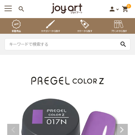
0
search
person
shopping_cart
新着商品
カテゴリーから探す
カラーから探す
ブランドから探す
search