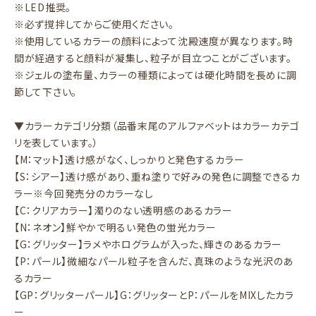
※LED推奨。
※必ず撹拌してからご使用ください。
※使用しているカラーの顔料によって沈殿速度が異なります。時
間が経過すると顔料が凝集し、粒子が目立つことがございます。
※ジェルの塗布量、カラーの種類によっては硬化時間を長めに調
節して下さい。
▼カラーカテゴリ分類（品番末尾のアルファベットはカラーカテゴ
リを表しています。）
【M：マット】透け感がなく、しっかりと発色するカラー
【S：シアー】透け感があり、重ね塗りで好みの発色に調整できるカ
ラー※今回発売分のカラーなし
【C：クリアカラー】濁りのない透明感のあるカラー
【N：ネオン】鮮やかで明るい発色の蛍光カラー
【G：グリッター】ラメやホログラムが入った、輝きのあるカラー
【P：パール】微細なパール粒子を含んだ、真珠のような光沢のあ
るカラー
【GP：グリッターパール】G：グリッターとP：パールをMIXしたカラ
ー