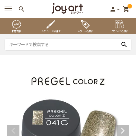
0
search
person
shopping_cart
新着商品
カテゴリーから探す
カラーから探す
ブランドから探す
search