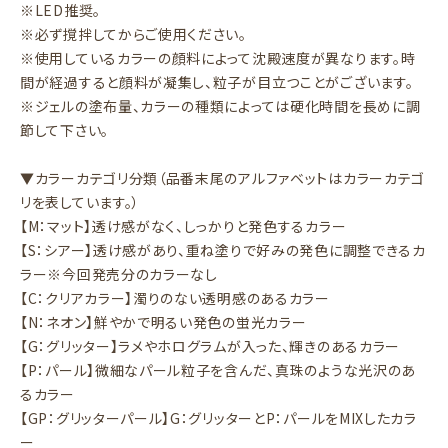
※LED推奨。
※必ず撹拌してからご使用ください。
※使用しているカラーの顔料によって沈殿速度が異なります。時
間が経過すると顔料が凝集し、粒子が目立つことがございます。
※ジェルの塗布量、カラーの種類によっては硬化時間を長めに調
節して下さい。
▼カラーカテゴリ分類（品番末尾のアルファベットはカラーカテゴ
リを表しています。）
【M：マット】透け感がなく、しっかりと発色するカラー
【S：シアー】透け感があり、重ね塗りで好みの発色に調整できるカ
ラー※今回発売分のカラーなし
【C：クリアカラー】濁りのない透明感のあるカラー
【N：ネオン】鮮やかで明るい発色の蛍光カラー
【G：グリッター】ラメやホログラムが入った、輝きのあるカラー
【P：パール】微細なパール粒子を含んだ、真珠のような光沢のあ
るカラー
【GP：グリッターパール】G：グリッターとP：パールをMIXしたカラ
ー