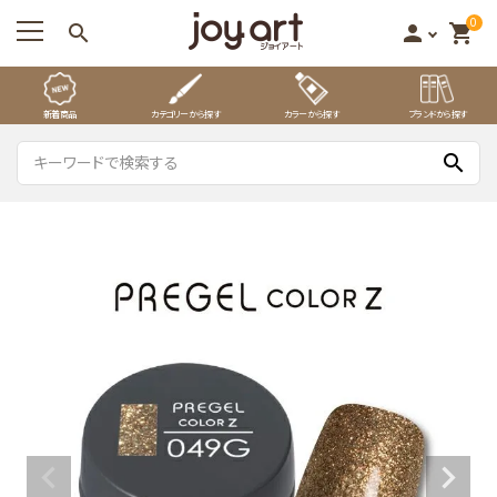
0
search
person
shopping_cart
新着商品
カテゴリーから探す
カラーから探す
ブランドから探す
search