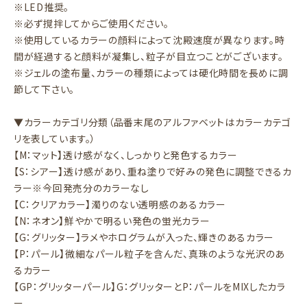
※LED推奨。
※必ず撹拌してからご使用ください。
※使用しているカラーの顔料によって沈殿速度が異なります。時
間が経過すると顔料が凝集し、粒子が目立つことがございます。
※ジェルの塗布量、カラーの種類によっては硬化時間を長めに調
節して下さい。
▼カラーカテゴリ分類（品番末尾のアルファベットはカラーカテゴ
リを表しています。）
【M：マット】透け感がなく、しっかりと発色するカラー
【S：シアー】透け感があり、重ね塗りで好みの発色に調整できるカ
ラー※今回発売分のカラーなし
【C：クリアカラー】濁りのない透明感のあるカラー
【N：ネオン】鮮やかで明るい発色の蛍光カラー
【G：グリッター】ラメやホログラムが入った、輝きのあるカラー
【P：パール】微細なパール粒子を含んだ、真珠のような光沢のあ
るカラー
【GP：グリッターパール】G：グリッターとP：パールをMIXしたカラ
ー