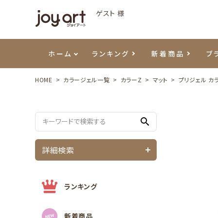
ゲスト 様
ホーム
ランキング
新着商品
ブ
HOME
カラージェル一覧
カラーZ
マット
プリジェル カ
ご利用ガイド
プリジェル
ベースジェル
カラーEX
筆・ブラシ
プレシオサ
ハンド・ボディケア
セットアイテム
よくあ
エメナ
トップ
プリジ
溶剤・
ホイル
スキン
エデュ
search
モアノ
ウェービージェル
ネイルケア用品
メタルパーツ
プリア
テラコ
ピンセ
パウダ
詳細検索
マグネティジェル
ネイルマシン
マグネ
LEDラ
フラッシュジェル
シーナ
ランキング
新着商品