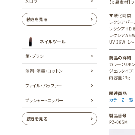
メロウ
【I：異素材
▼硬化時間
続きを見る
レクシアパーフ
レクシアHD 
レクシアA 6W
ネイルツール
UV 36W：1
筆・ブラシ
商品の詳細
カラー：リボ
溶剤・消毒・コットン
ジェルタイプ
内容量：3g
ファイル・バッファー
関連商品
カラーZ一覧
プッシャー・ニッパー
製品番号
続きを見る
PZ-005M