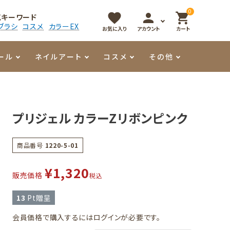
0
favorite
person
shopping_cart
気キーワード
ブラシ
コスメ
カラーEX
お気に入り
アカウント
カート
ール
ネイルアート
コスメ
その他
マイオーマイ
アート用ジェル
メロウ
プッシャー・ニッパー
パール・シェル
香水
プリジェル カラーZリボンピンク
3Dクレイジェル
容器・ポーチ
その他
商品番号
1220-5-01
メタリックジェル
¥
1,320
販売価格
税込
13
Pt贈呈
会員価格で購入するにはログインが必要です。