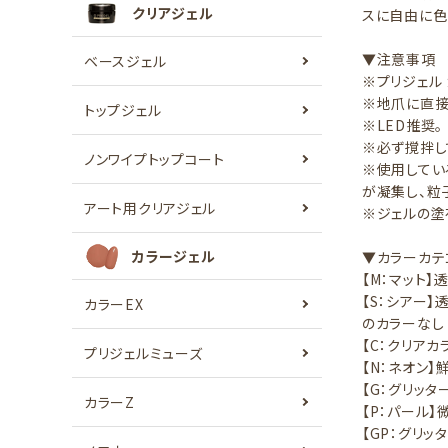
クリアジェル
スに自由に色
▼注意事項
ベースジェル
※プリジェル
※地爪に直接
トップジェル
※LED推奨。
※必ず撹拌し
ノンワイプトップコート
※使用してい
が凝集し、粒
アート用クリアジェル
※ジェルの塗
カラージェル
▼カラーカテ
【M：マット
【S：シアー
カラーEX
のカラーなし
【C：クリア
プリジェルミューズ
【N：ネオン
【G：グリッ
カラーZ
【P：パール
【GP：グリッ