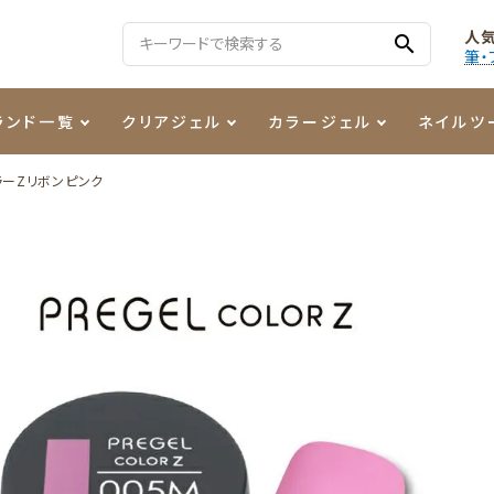
人
search
筆・
ランド一覧
クリアジェル
カラージェル
ネイルツ
ラーZリボンピンク
る質問
ジェル
ェルミューズ
消毒・コットン
・フィルム
ケア・メイク
ケーター専用商品
シーナ
ノンワイプトップコート
カラーZ
ファイル・バッファー
箔
まつ毛アイテム
ジェルネイル技能検定商品
ンファ
ッタジェル
ット・シザー・スパチュラ
ー・フレーク
PREZMO
ニュアンスジェル
チャート・チップ関連
レジン・モールド
ティフラッシュジェル
イト
アートインク
その他ネイルツール
カラージェルポリッシュ
その他カラージェル