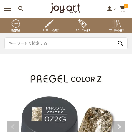
0
search
person
shopping_cart
新着商品
カテゴリーから探す
カラーから探す
ブランドから探す
search