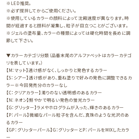
※LED推奨。
※必ず撹拌してからご使用ください。
※使用しているカラーの顔料によって沈殿速度が異なります。時
間が経過すると顔料が凝集し、粒子が目立つことがございます。
※ジェルの塗布量、カラーの種類によっては硬化時間を長めに調
節して下さい。
▼カラーカテゴリ分類（品番末尾のアルファベットはカラーカテゴ
リを表しています。）
【M：マット】透け感がなく、しっかりと発色するカラー
【S：シアー】透け感があり、重ね塗りで好みの発色に調整できるカ
ラー※今回発売分のカラーなし
【C：クリアカラー】濁りのない透明感のあるカラー
【N：ネオン】鮮やかで明るい発色の蛍光カラー
【G：グリッター】ラメやホログラムが入った、輝きのあるカラー
【P：パール】微細なパール粒子を含んだ、真珠のような光沢のあ
るカラー
【GP：グリッターパール】G：グリッターとP：パールをMIXしたカラ
ー