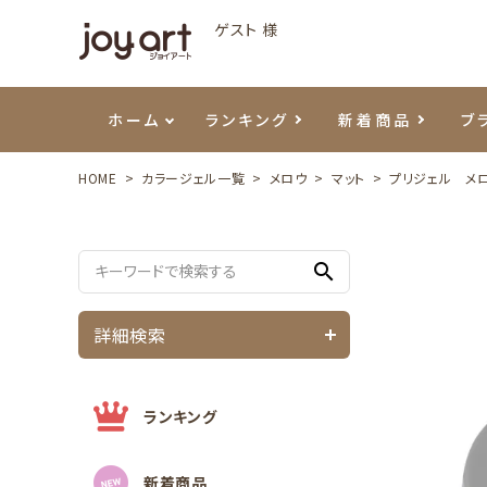
ゲスト 様
ホーム
ランキング
新着商品
ブ
HOME
カラージェル一覧
メロウ
マット
プリジェル メ
ご利用ガイド
プリジェル
ベースジェル
カラーEX
筆・ブラシ
プレシオサ
ハンド・ボディケア
セットアイテム
よくあ
エメナ
トップ
プリジ
溶剤・
ホイル
スキン
エデュ
search
モアノ
ウェービージェル
ネイルケア用品
メタルパーツ
プリア
テラコ
ピンセ
パウダ
詳細検索
マグネティジェル
ネイルマシン
マグネ
LEDラ
フラッシュジェル
シーナ
ランキング
新着商品