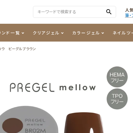
人
search
筆・
ランド一覧
クリアジェル
カラージェル
ネイルツ
ロウ ビーグルブラウン
る質問
ジェル
ェルミューズ
消毒・コットン
・フィルム
ケア・メイク
ケーター専用商品
シーナ
ノンワイプトップコート
カラーZ
ファイル・バッファー
箔
まつ毛アイテム
ジェルネイル技能検定商品
ンファ
ッタジェル
ット・シザー・スパチュラ
ー・フレーク
PREZMO
ニュアンスジェル
チャート・チップ関連
レジン・モールド
ティフラッシュジェル
イト
アートインク
その他ネイルツール
カラージェルポリッシュ
その他カラージェル