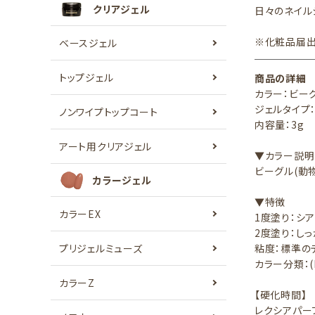
クリアジェル
日々のネイル
※化粧品届
ベースジェル
トップジェル
商品の詳細
カラー：ビー
ジェルタイプ
ノンワイプトップコート
内容量：3g
アート用クリアジェル
▼カラー説明
ビーグル(動
カラージェル
▼特徴
カラーEX
1度塗り：シ
2度塗り：し
プリジェルミューズ
粘度：標準の
カラー分類：(
カラーZ
【硬化時間】
レクシアパーフ