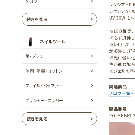
メロウ
レクシアHD 
レクシアA 6W
UV 36W：1
続きを見る
※LED推奨。
※必ず撹拌し
ネイルツール
※使用してい
が凝集し、粒
筆・ブラシ
※光に弱い化
色が進む場合
溶剤・消毒・コットン
※ジェルの塗
ファイル・バッファー
関連商品
メロウ一覧
>
プッシャー・ニッパー
製品番号
PG-MEBR0
続きを見る