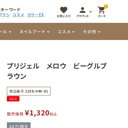
0
favorite
person
shopping_cart
気キーワード
ブラシ
コスメ
カラーEX
お気に入り
アカウント
カート
ール
ネイルアート
コスメ
その他
マイオーマイ
アート用ジェル
メロウ
プッシャー・ニッパー
パール・シェル
香水
プリジェル メロウ ビーグルブ
3Dクレイジェル
容器・ポーチ
その他
ラウン
メタリックジェル
商品番号
1258-040-01
SALE
¥
1,320
販売価格
税込
13
Pt贈呈