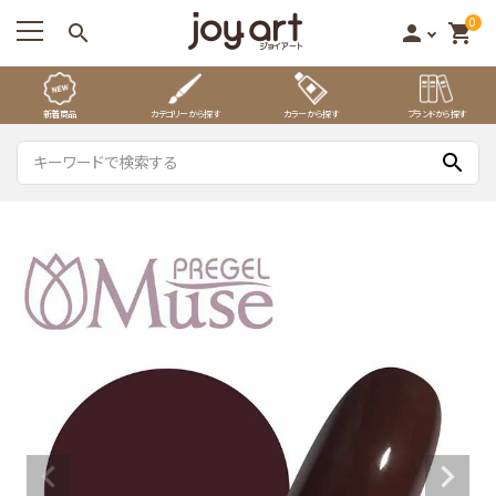
0
search
person
shopping_cart
新着商品
カテゴリーから探す
カラーから探す
ブランドから探す
search