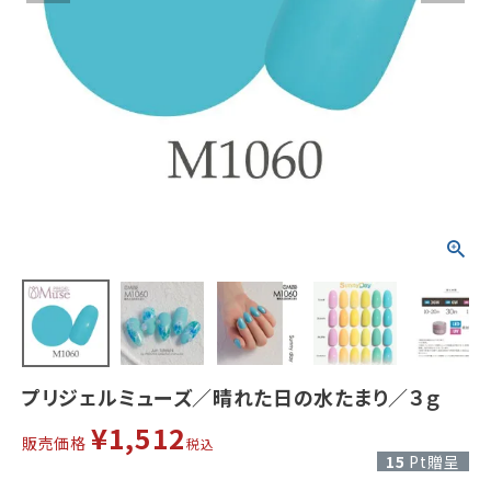
プリジェルミューズ／晴れた日の水たまり／３ｇ
¥
1,512
販売価格
税込
15
Pt贈呈