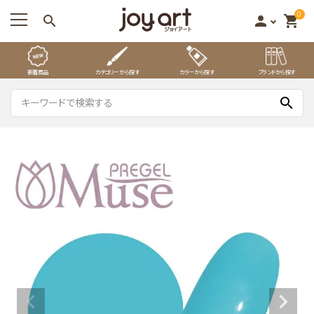
0
search
person
shopping_cart
新着商品
カテゴリーから探す
カラーから探す
ブランドから探す
search