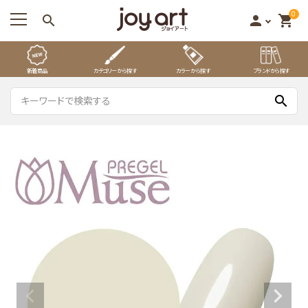
0
search
person
shopping_cart
新着商品
カテゴリーから探す
カラーから探す
ブランドから探す
search