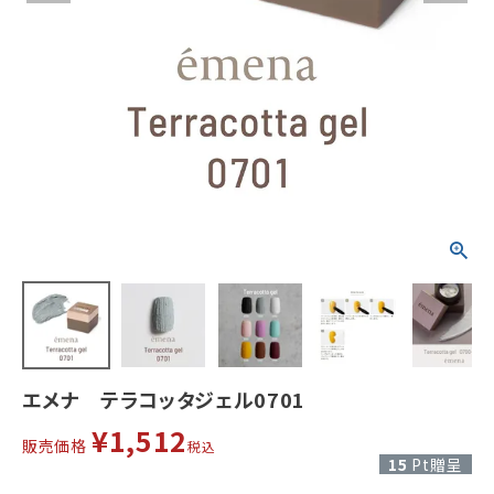
エメナ テラコッタジェル0701
¥
1,512
販売価格
税込
15
Pt贈呈