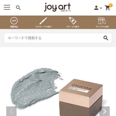
0
search
person
shopping_cart
新着商品
カテゴリーから探す
カラーから探す
ブランドから探す
search