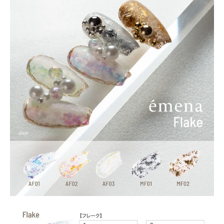
close
ー
種類
ー
ＡＦ０１
カートに入れる
ＡＦ０２
カートに入れる
ＡＦ０３
カートに入れる