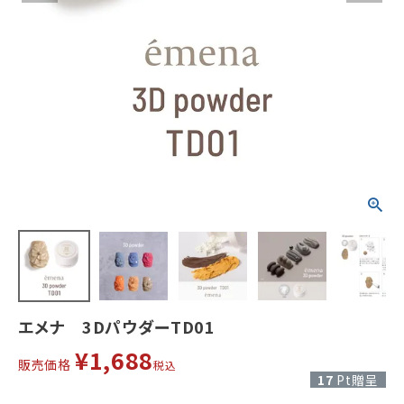
エメナ 3DパウダーTD01
¥
1,688
販売価格
税込
17
Pt贈呈