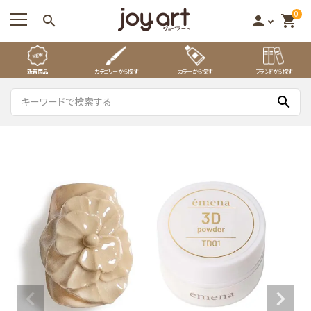
0
search
person
shopping_cart
新着商品
カテゴリーから探す
カラーから探す
ブランドから探す
search