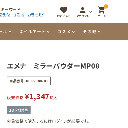
0
favorite
person
shopping_cart
気キーワード
ブラシ
コスメ
カラーEX
お気に入り
アカウント
カート
ール
ネイルアート
コスメ
その他
マイオーマイ
アート用ジェル
メロウ
プッシャー・ニッパー
パール・シェル
香水
エメナ ミラーパウダーMP08
3Dクレイジェル
容器・ポーチ
その他
商品番号
3807-008-01
メタリックジェル
¥
1,347
販売価格
税込
13
Pt贈呈
会員価格で購入するにはログインが必要です。