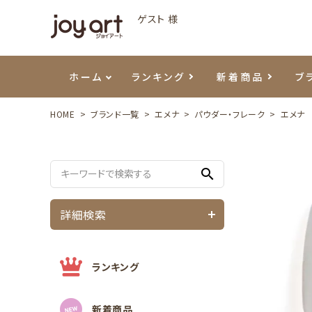
ゲスト 様
ホーム
ランキング
新着商品
ブ
HOME
ブランド一覧
エメナ
パウダー・フレーク
エメナ 
ご利用ガイド
プリジェル
ベースジェル
カラーEX
筆・ブラシ
プレシオサ
ハンド・ボディケア
セットアイテム
よくあ
エメナ
トップ
プリジ
溶剤・
ホイル
スキン
エデュ
search
モアノ
ウェービージェル
ネイルケア用品
メタルパーツ
プリア
テラコ
ピンセ
パウダ
詳細検索
マグネティジェル
ネイルマシン
マグネ
LEDラ
フラッシュジェル
シーナ
ランキング
新着商品