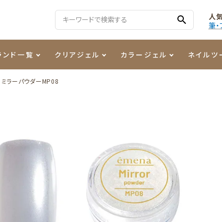
人
search
筆・
ランド一覧
クリアジェル
カラージェル
ネイルツ
ミラーパウダーMP08
る質問
ジェル
ェルミューズ
消毒・コットン
・フィルム
ケア・メイク
ケーター専用商品
シーナ
ノンワイプトップコート
カラーZ
ファイル・バッファー
箔
まつ毛アイテム
ジェルネイル技能検定商品
ンファ
ッタジェル
ット・シザー・スパチュラ
ー・フレーク
PREZMO
ニュアンスジェル
チャート・チップ関連
レジン・モールド
ティフラッシュジェル
イト
アートインク
その他ネイルツール
カラージェルポリッシュ
その他カラージェル