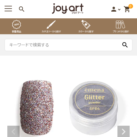
0
search
person
shopping_cart
新着商品
カテゴリーから探す
カラーから探す
ブランドから探す
search