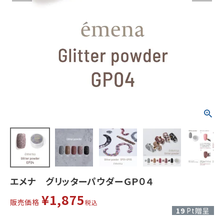
エメナ グリッターパウダーＧＰ０４
¥
1,875
販売価格
税込
19
Pt贈呈