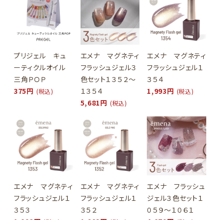
プリジェル キュ
エメナ マグネティ
エメナ マグネティ
ーティクルオイル
フラッシュジェル３
フラッシュジェル１
三角ＰＯＰ
色セット１３５２～
３５４
375円
１３５４
1,993円
(税込)
(税込)
5,681円
(税込)
close
種類
種類
魔法少女ステッキ
カートに入れる
エメナ マグネティ
エメナ マグネティ
エメナ フラッシュ
魔法少女コンパクト
カートに入れる
フラッシュジェル１
フラッシュジェル１
ジェル３色セット１
３５３
３５２
０５９～１０６１