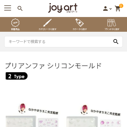
0
search
person
shopping_cart
新着商品
カテゴリーから探す
カラーから探す
ブランドから探す
search